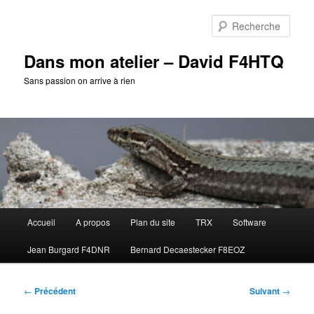
Aller
au
Rech
contenu
principal
Dans mon atelier – David F4HTQ
Sans passion on arrive à rien
Menu
Accueil
A propos
Plan du site
TRX
Software
principal
Jean Burgard F4DNR
Bernard Decaestecker F8EOZ
Navigation
←
Précédent
Suivant
→
des