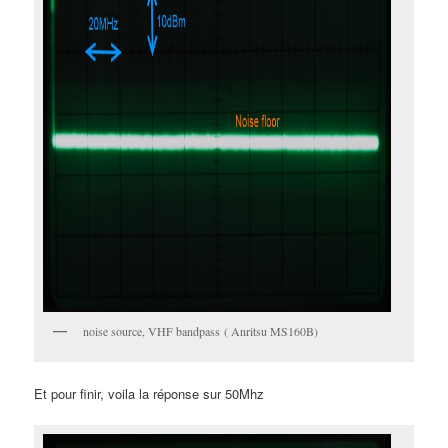
noise source, VHF bandpass ( Anritsu MS160B)
Et pour finir, voila la réponse sur 50Mhz