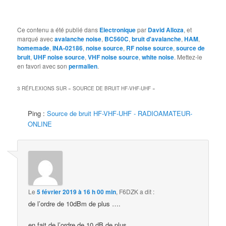
Ce contenu a été publié dans
Electronique
par
David Alloza
, et
marqué avec
avalanche noise
,
BC560C
,
bruit d'avalanche
,
HAM
,
homemade
,
INA-02186
,
noise source
,
RF noise source
,
source de
bruit
,
UHF noise source
,
VHF noise source
,
white noise
. Mettez-le
en favori avec son
permalien
.
3 RÉFLEXIONS SUR «
SOURCE DE BRUIT HF-VHF-UHF
»
Ping :
Source de bruit HF-VHF-UHF - RADIOAMATEUR-
ONLINE
Le
5 février 2019 à 16 h 00 min
,
F6DZK
a dit :
de l’ordre de 10dBm de plus ….
en fait de l’ordre de 10 dB de plus