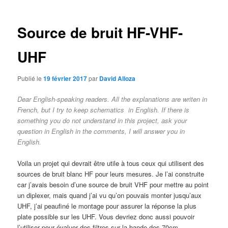
articles
Source de bruit HF-VHF-
UHF
Publié le
19 février 2017
par
David Alloza
Dear English-speaking readers.
All the explanations are writen in
French, but I try to keep schematics in English.
If there is
something you do not understand in this project, ask your
question in English in the comments, I will answer you in
English.
Voila un projet qui devrait être utile à tous ceux qui utilisent des
sources de bruit blanc HF pour leurs mesures. Je l’ai construite
car j’avais besoin d’une source de bruit VHF pour mettre au point
un diplexer, mais quand j’ai vu qu’on pouvais monter jusqu’aux
UHF, j’ai peaufiné le montage pour assurer la réponse la plus
plate possible sur les UHF. Vous devriez donc aussi pouvoir
l’utiliser pour évaluer des filtres sur la bande des 70cm.