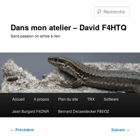
Aller
au
Rech
contenu
principal
Dans mon atelier – David F4HTQ
Sans passion on arrive à rien
Menu
Accueil
A propos
Plan du site
TRX
Software
principal
Jean Burgard F4DNR
Bernard Decaestecker F8EOZ
Navigation
←
Précédent
Suivant
→
des