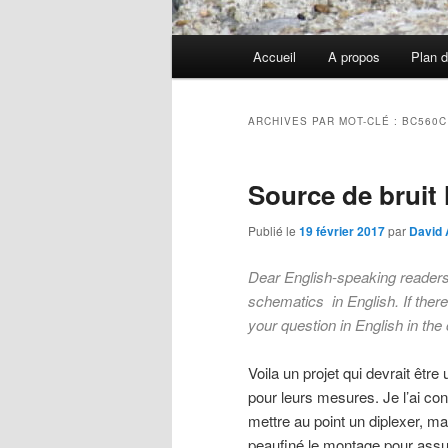
Menu
Accueil
A propos
Plan d
principal
ARCHIVES PAR MOT-CLÉ :
BC560C
Source de brui
Publié le
19 février 2017
par
David 
Dear English-speaking reader
schematics in English.
If ther
your question in English in the
Voila un projet qui devrait être
pour leurs mesures. Je l’ai con
mettre au point un diplexer, ma
peaufiné le montage pour assur