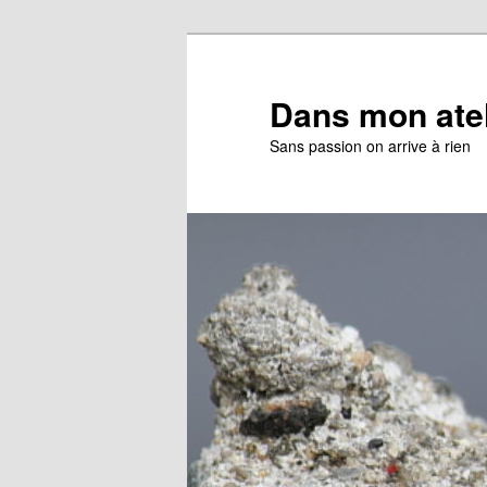
Aller
Aller
au
au
contenu
contenu
Dans mon ate
principal
secondaire
Sans passion on arrive à rien