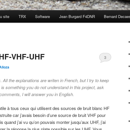
u site
TRX
Software
Jean Burgard F4DNR
Bernard Decae
t HF-VHF-UHF
3
Alloza
s.
All the explanations are writen in French, but I try to keep
e is something you do not understand in this project, ask
 comments, I will answer you in English.
 utile à tous ceux qui utilisent des sources de bruit blanc HF
struite car j’avais besoin d’une source de bruit VHF pour
is quand j’ai vu qu’on pouvais monter jusqu’aux UHF, j’ai
er la réponse la plus plate possible sur les UHF. Vous