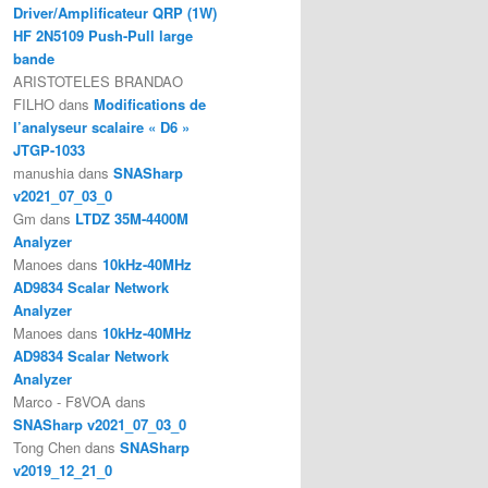
Driver/Amplificateur QRP (1W)
HF 2N5109 Push-Pull large
bande
ARISTOTELES BRANDAO
FILHO
dans
Modifications de
l’analyseur scalaire « D6 »
JTGP-1033
manushia
dans
SNASharp
v2021_07_03_0
Gm
dans
LTDZ 35M-4400M
Analyzer
Manoes
dans
10kHz-40MHz
AD9834 Scalar Network
Analyzer
Manoes
dans
10kHz-40MHz
AD9834 Scalar Network
Analyzer
Marco - F8VOA
dans
SNASharp v2021_07_03_0
Tong Chen
dans
SNASharp
v2019_12_21_0