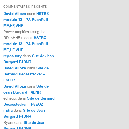
COMMENTAIRES RÉCENTS
David Alloza
dans
HSTRX
module 13 : PA PushPull
MF,HF,VHF
Power amplifier using the
RD16HHF1.
dans
HSTRX
module 13 : PA PushPull
MF,HF,VHF
repository
dans
Site de Jean
Burgard F4DNR
David Alloza
dans
Site de
Bernard Decaestecker –
F8EOZ
David Alloza
dans
Site de
Jean Burgard F4DNR
echegut
dans
Site de Bernard
Decaestecker – F8EOZ
indra
dans
Site de Jean
Burgard F4DNR
Ryam
dans
Site de Jean
Burgard F4DNR