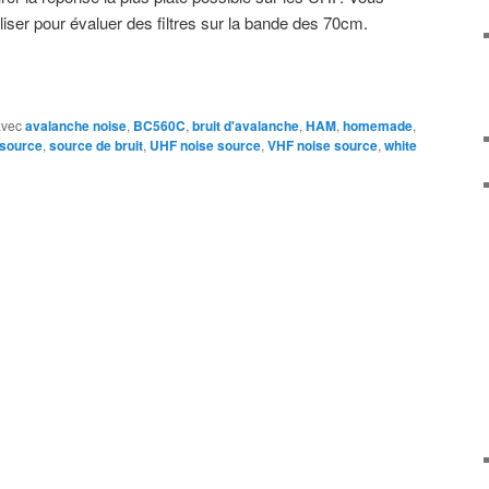
iliser pour évaluer des filtres sur la bande des 70cm.
avec
avalanche noise
,
BC560C
,
bruit d'avalanche
,
HAM
,
homemade
,
 source
,
source de bruit
,
UHF noise source
,
VHF noise source
,
white