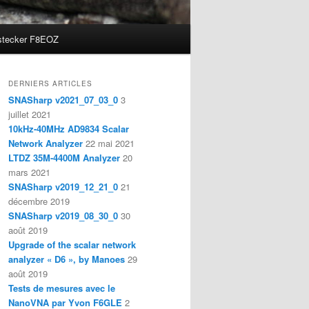
stecker F8EOZ
DERNIERS ARTICLES
SNASharp v2021_07_03_0
3
juillet 2021
10kHz-40MHz AD9834 Scalar
Network Analyzer
22 mai 2021
LTDZ 35M-4400M Analyzer
20
mars 2021
SNASharp v2019_12_21_0
21
décembre 2019
SNASharp v2019_08_30_0
30
août 2019
Upgrade of the scalar network
analyzer « D6 », by Manoes
29
août 2019
Tests de mesures avec le
NanoVNA par Yvon F6GLE
2