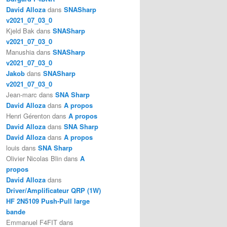
David Alloza
dans
SNASharp
v2021_07_03_0
Kjeld Bak
dans
SNASharp
v2021_07_03_0
Manushia
dans
SNASharp
v2021_07_03_0
Jakob
dans
SNASharp
v2021_07_03_0
Jean-marc
dans
SNA Sharp
David Alloza
dans
A propos
Henri Gérenton
dans
A propos
David Alloza
dans
SNA Sharp
David Alloza
dans
A propos
louis
dans
SNA Sharp
Olivier Nicolas Blin
dans
A
propos
David Alloza
dans
Driver/Amplificateur QRP (1W)
HF 2N5109 Push-Pull large
bande
Emmanuel F4FIT
dans