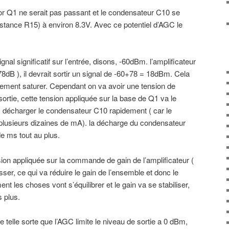
stor Q1 ne serait pas passant et le condensateur C10 se
sistance R15) à environ 8.3V. Avec ce potentiel d’AGC le
nal significatif sur l’entrée, disons, -60dBm. l’amplificateur
dB ), il devrait sortir un signal de -60+78 = 18dBm. Cela
pidement saturer. Cependant on va avoir une tension de
ortie, cette tension appliquée sur la base de Q1 va le
onc décharger le condensateur C10 rapidement ( car le
 plusieurs dizaines de mA). la décharge du condensateur
e ms tout au plus.
ion appliquée sur la commande de gain de l’amplificateur (
er, ce qui va réduire le gain de l’ensemble et donc le
nt les choses vont s’équilibrer et le gain va se stabiliser,
s plus.
telle sorte que l’AGC limite le niveau de sortie a 0 dBm,