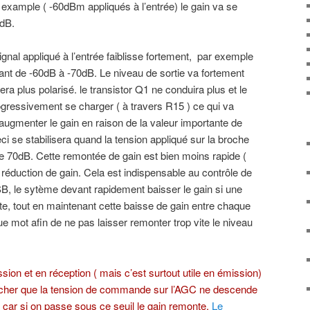
 example ( -60dBm appliqués à l’entrée) le gain va se
0dB.
gnal appliqué à l’entrée faiblisse fortement, par exemple
ant de -60dB à -70dB. Le niveau de sortie va fortement
era plus polarisé. le transistor Q1 ne conduira plus et le
ressivement se charger ( à travers R15 ) ce qui va
ugmenter le gain en raison de la valeur importante de
eci se stabilisera quand la tension appliqué sur la broche
 70dB. Cette remontée de gain est bien moins rapide (
 réduction de gain. Cela est indispensable au contrôle de
B, le sytème devant rapidement baisser le gain si une
e, tout en maintenant cette baisse de gain entre chaque
mot afin de ne pas laisser remonter trop vite le niveau
ion et en réception ( mais c’est surtout utile en émission)
êcher que la tension de commande sur l’AGC ne descende
 car si on passe sous ce seuil le gain remonte.
Le