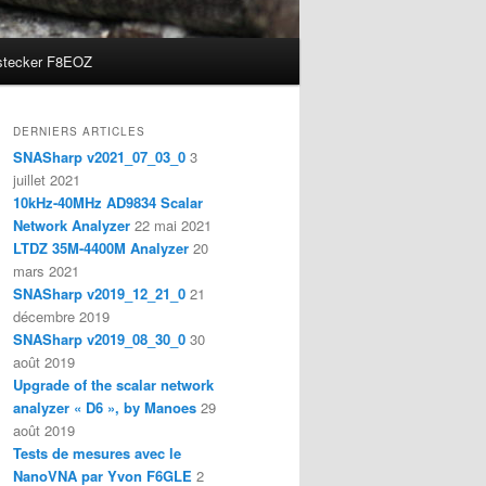
stecker F8EOZ
DERNIERS ARTICLES
SNASharp v2021_07_03_0
3
juillet 2021
10kHz-40MHz AD9834 Scalar
Network Analyzer
22 mai 2021
LTDZ 35M-4400M Analyzer
20
mars 2021
SNASharp v2019_12_21_0
21
décembre 2019
SNASharp v2019_08_30_0
30
août 2019
Upgrade of the scalar network
analyzer « D6 », by Manoes
29
août 2019
Tests de mesures avec le
NanoVNA par Yvon F6GLE
2