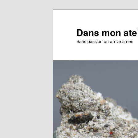
Aller
Aller
au
au
contenu
contenu
Dans mon ate
principal
secondaire
Sans passion on arrive à rien