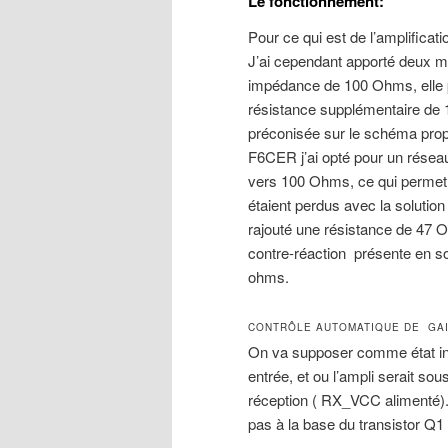
Le fonctionnement:
Pour ce qui est de l’amplificat
J’ai cependant apporté deux mo
impédance de 100 Ohms, elle p
résistance supplémentaire de 1
préconisée sur le schéma prop
F6CER j’ai opté pour un résea
vers 100 Ohms, ce qui permet d
étaient perdus avec la solution 
rajouté une résistance de 47 
contre-réaction présente en s
ohms.
CONTRÔLE AUTOMATIQUE DE GAIN
On va supposer comme état init
entrée, et ou l’ampli serait so
réception ( RX_VCC alimenté). 
pas à la base du transistor Q1 