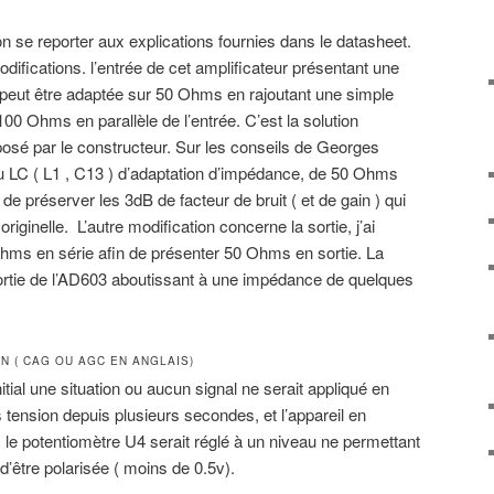
ion se reporter aux explications fournies dans le datasheet.
difications. l’entrée de cet amplificateur présentant une
eut être adaptée sur 50 Ohms en rajoutant une simple
00 Ohms en parallèle de l’entrée. C’est la solution
osé par le constructeur. Sur les conseils de Georges
u LC ( L1 , C13 ) d’adaptation d’impédance, de 50 Ohms
e préserver les 3dB de facteur de bruit ( et de gain ) qui
originelle. L’autre modification concerne la sortie, j’ai
Ohms en série afin de présenter 50 Ohms en sortie. La
ortie de l’AD603 aboutissant à une impédance de quelques
 ( CAG OU AGC EN ANGLAIS)
ial une situation ou aucun signal ne serait appliqué en
us tension depuis plusieurs secondes, et l’appareil en
le potentiomètre U4 serait réglé à un niveau ne permettant
d’être polarisée ( moins de 0.5v).