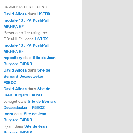
COMMENTAIRES RÉCENTS
David Alloza
dans
HSTRX
module 13 : PA PushPull
MF,HF,VHF
Power amplifier using the
RD16HHF1.
dans
HSTRX
module 13 : PA PushPull
MF,HF,VHF
repository
dans
Site de Jean
Burgard F4DNR
David Alloza
dans
Site de
Bernard Decaestecker –
F8EOZ
David Alloza
dans
Site de
Jean Burgard F4DNR
echegut
dans
Site de Bernard
Decaestecker – F8EOZ
indra
dans
Site de Jean
Burgard F4DNR
Ryam
dans
Site de Jean
Burgard F4DNR