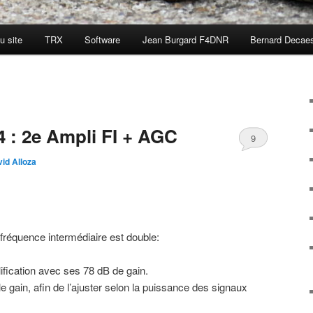
u site
TRX
Software
Jean Burgard F4DNR
Bernard Decae
 : 2e Ampli FI + AGC
9
id Alloza
 fréquence intermédiaire est double:
plification avec ses 78 dB de gain.
e gain, afin de l’ajuster selon la puissance des signaux