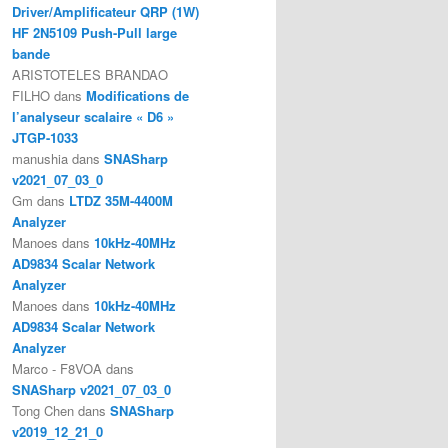
Driver/Amplificateur QRP (1W)
HF 2N5109 Push-Pull large
bande
ARISTOTELES BRANDAO
FILHO
dans
Modifications de
l’analyseur scalaire « D6 »
JTGP-1033
manushia
dans
SNASharp
v2021_07_03_0
Gm
dans
LTDZ 35M-4400M
Analyzer
Manoes
dans
10kHz-40MHz
AD9834 Scalar Network
Analyzer
Manoes
dans
10kHz-40MHz
AD9834 Scalar Network
Analyzer
Marco - F8VOA
dans
SNASharp v2021_07_03_0
Tong Chen
dans
SNASharp
v2019_12_21_0