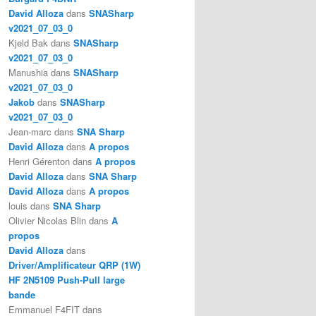
David Alloza
dans
SNASharp
v2021_07_03_0
Kjeld Bak
dans
SNASharp
v2021_07_03_0
Manushia
dans
SNASharp
v2021_07_03_0
Jakob
dans
SNASharp
v2021_07_03_0
Jean-marc
dans
SNA Sharp
David Alloza
dans
A propos
Henri Gérenton
dans
A propos
David Alloza
dans
SNA Sharp
David Alloza
dans
A propos
louis
dans
SNA Sharp
Olivier Nicolas Blin
dans
A
propos
David Alloza
dans
Driver/Amplificateur QRP (1W)
HF 2N5109 Push-Pull large
bande
Emmanuel F4FIT
dans