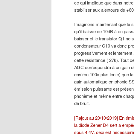
ce qui implique que dans notre
stabiliser aux alentours de +6
Imaginons maintenant que le si
qu’il baisse de 10dB à en pass
baisser et le transistor Q1 ne s
condensateur C10 va donc prog
progressivement et lentement a
cette résistance ( 27k). Tout c
AGC correspondra à un gain de
environ 100x plus lente) que la
gain automatique en phonie SS
émission puissante est présent
phonème et même entre chaque 
de bruit.
[Rajout au 20/10/2019] En émiss
la diode Zener D4 sert a emp
sous 4.4V, ceci est nécessaire