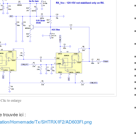
lic to enlarge
 trouvée ici :
blication/Homemade/Tx/SHTRX/IF2/AD603FI.png