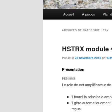
Menu
Accueil
A propos
Plan d
principal
ARCHIVES DE CATÉGORIE :
TRX
HSTRX module 4
Publié le
23 novembre 2018
par
Dav
Présentation
BESOINS
Le role de cet amplificateur de
il fourni la principale am
il gère automatiquement l
reçus