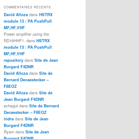
COMMENTAIRES RÉCENTS
David Alloza
dans
HSTRX
module 13 : PA PushPull
MF,HF,VHF
Power amplifier using the
RD16HHF1.
dans
HSTRX
module 13 : PA PushPull
MF,HF,VHF
repository
dans
Site de Jean
Burgard F4DNR
David Alloza
dans
Site de
Bernard Decaestecker –
F8EOZ
David Alloza
dans
Site de
Jean Burgard F4DNR
echegut
dans
Site de Bernard
Decaestecker – F8EOZ
indra
dans
Site de Jean
Burgard F4DNR
Ryam
dans
Site de Jean
Burgard F4DNR