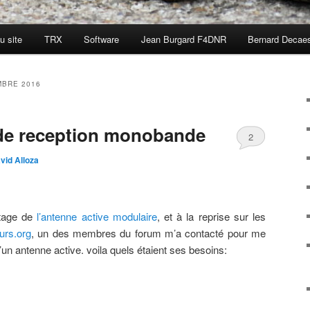
u site
TRX
Software
Jean Burgard F4DNR
Bernard Decae
BRE 2016
 de reception monobande
2
vid Alloza
ntage de
l’antenne active modulaire
, et à la reprise sur les
urs.org
, un des membres du forum m’a contacté pour me
un antenne active. voila quels étaient ses besoins: