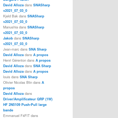
David Alloza
dans
SNASharp
v2021_07_03_0
Kjeld Bak
dans
SNASharp
v2021_07_03_0
Manushia
dans
SNASharp
v2021_07_03_0
Jakob
dans
SNASharp
v2021_07_03_0
Jean-marc
dans
SNA Sharp
David Alloza
dans
A propos
Henri Gérenton
dans
A propos
David Alloza
dans
SNA Sharp
David Alloza
dans
A propos
louis
dans
SNA Sharp
Olivier Nicolas Blin
dans
A
propos
David Alloza
dans
Driver/Amplificateur QRP (1W)
HF 2N5109 Push-Pull large
bande
Emmanuel F4FIT
dans