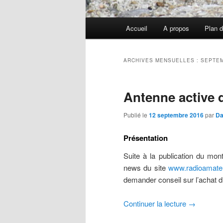
Menu
Accueil
A propos
Plan d
principal
ARCHIVES MENSUELLES :
SEPTEM
Antenne active
Publié le
12 septembre 2016
par
Da
Présentation
Suite à la publication du mo
news du site
www.radioamate
demander conseil sur l’achat d’
Continuer la lecture
→