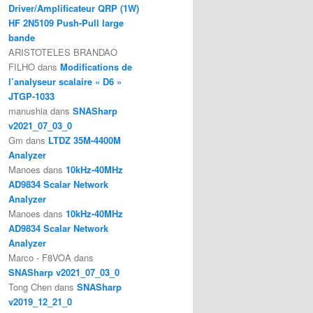
Driver/Amplificateur QRP (1W)
HF 2N5109 Push-Pull large
bande
ARISTOTELES BRANDAO
FILHO
dans
Modifications de
l’analyseur scalaire « D6 »
JTGP-1033
manushia
dans
SNASharp
v2021_07_03_0
Gm
dans
LTDZ 35M-4400M
Analyzer
Manoes
dans
10kHz-40MHz
AD9834 Scalar Network
Analyzer
Manoes
dans
10kHz-40MHz
AD9834 Scalar Network
Analyzer
Marco - F8VOA
dans
SNASharp v2021_07_03_0
Tong Chen
dans
SNASharp
v2019_12_21_0