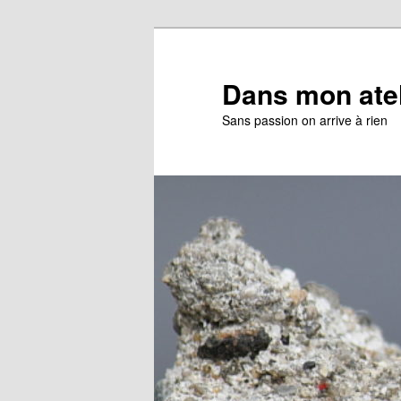
Aller
Aller
au
au
contenu
contenu
Dans mon ate
principal
secondaire
Sans passion on arrive à rien