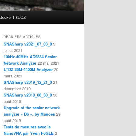
stecker F8EOZ
DERNIERS ARTICLES
SNASharp v2021_07_03_0
3
juillet 2021
10kHz-40MHz AD9834 Scalar
Network Analyzer
22 mai 2021
LTDZ 35M-4400M Analyzer
20
mars 2021
SNASharp v2019_12_21_0
21
décembre 2019
SNASharp v2019_08_30_0
30
août 2019
Upgrade of the scalar network
analyzer « D6 », by Manoes
29
août 2019
Tests de mesures avec le
NanoVNA par Yvon F6GLE
2