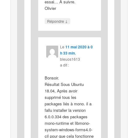
essai… A suivre.
Olivier
↓
Répondre
Le
11 mai 2020 à 0
h 33 min
,
bleuos1613
a dit :
Bonsoir.
Résultat Sous Ubuntu
18.04, Après avoir
supprimé tous les
packages liés à mono. il a
fallu installer la version
6.0.0.334 des packages
mono-runtime et libmono-
system-windows-forms4.0-
cil pour que cela fonctionne