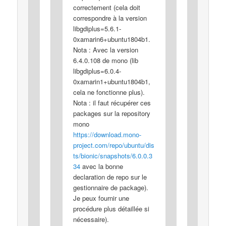
correctement (cela doit
correspondre à la version
libgdiplus=5.6.1-
0xamarin6+ubuntu1804b1.
Nota : Avec la version
6.4.0.108 de mono (lib
libgdiplus=6.0.4-
0xamarin1+ubuntu1804b1,
cela ne fonctionne plus).
Nota : il faut récupérer ces
packages sur la repository
mono
https://download.mono-
project.com/repo/ubuntu/dis
ts/bionic/snapshots/6.0.0.3
34
avec la bonne
declaration de repo sur le
gestionnaire de package).
Je peux fournir une
procédure plus détaillée si
nécessaire).