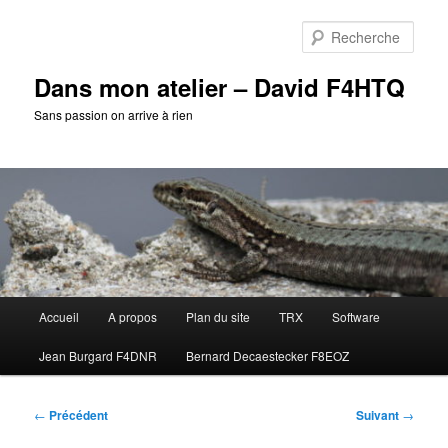
Aller
au
Rech
contenu
principal
Dans mon atelier – David F4HTQ
Sans passion on arrive à rien
Menu
Accueil
A propos
Plan du site
TRX
Software
principal
Jean Burgard F4DNR
Bernard Decaestecker F8EOZ
Navigation
←
Précédent
Suivant
→
des