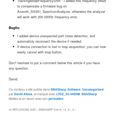
TrackingModeFrequencyShift : I added this frequency offset
to compensate a firmware bug on
Azeroth_Si5351_SpectrumAnalyzer, otherwise the analyzer
will work with 200 000Hz frequency error.
Bugfix:
I added device unexpected port close detection, and
automaticly reconnect the device if needed.
If device connection is lost in loop acquisition, you can now
easily cancel with stop button.
Don’t hesitate to put a comment below this article if you have
any question.
David.
Ce contenu a été publié dans
SNASharp
,
Software
,
Uncategorized
par
David Alloza
, et marqué avec
LTDZ_35-4400M
,
SNASharp
.
Mettez-le en favori avec son
permalien
.
40 RÉFLEXIONS SUR «
SNASHARP V2019_12_21_0
»