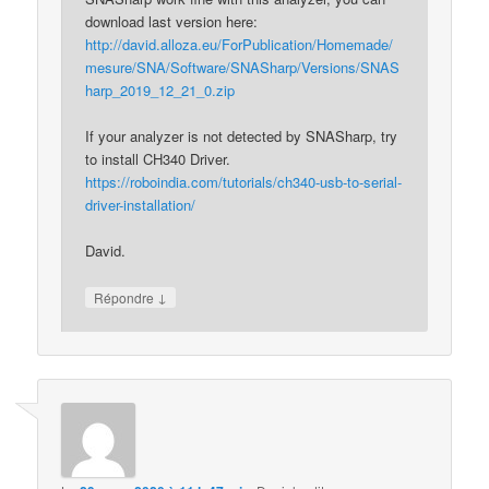
download last version here:
http://david.alloza.eu/ForPublication/Homemade/
mesure/SNA/Software/SNASharp/Versions/SNAS
harp_2019_12_21_0.zip
If your analyzer is not detected by SNASharp, try
to install CH340 Driver.
https://roboindia.com/tutorials/ch340-usb-to-serial-
driver-installation/
David.
↓
Répondre