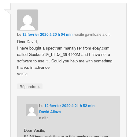
Le
12 février 2020 à 20 h 04 min
,
vasile gavriloaie
a dit :
Dear David,
I have bought a spectrum manalyser from ebay.com
called Geekcreit®_LTDZ_35-4400M and I have not a
software to use it . Could you help me with something .
thanks in advance
vasile
↓
Répondre
Le
12 février 2020 à 21 h 52 min
,
David Alloza
a dit :
Dear Vasile,
SNASharp work fine with this analyzer, you can