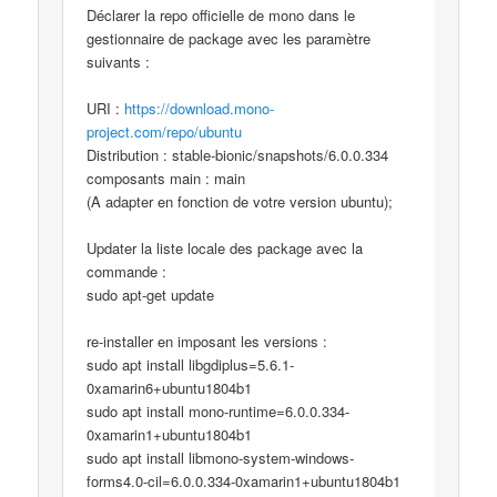
Déclarer la repo officielle de mono dans le
gestionnaire de package avec les paramètre
suivants :
URI :
https://download.mono-
project.com/repo/ubuntu
Distribution : stable-bionic/snapshots/6.0.0.334
composants main : main
(A adapter en fonction de votre version ubuntu);
Updater la liste locale des package avec la
commande :
sudo apt-get update
re-installer en imposant les versions :
sudo apt install libgdiplus=5.6.1-
0xamarin6+ubuntu1804b1
sudo apt install mono-runtime=6.0.0.334-
0xamarin1+ubuntu1804b1
sudo apt install libmono-system-windows-
forms4.0-cil=6.0.0.334-0xamarin1+ubuntu1804b1