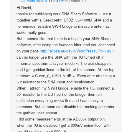
Le
29 mars 2020 à 11 h 47 min
,
Daniel
a dit :
Hi David,
thanks for publishing your SNA Sharp Software. I use it
together with a Geekcreit®_LTDZ_35-4400M SNA and a
homemade resistive SWR bridge to measure antennas,
works really good.
But it seems like that there is a bug in your SNA Sharp
software, after doing the lowpass filter mod you described
on your page
http://alloza.eu/david/WordPress3/?p=542
I
can no longer use the SNA with the TG turned off in
« normal spectrum analyzer mode ». The plot disappers
and I get garbled lines to the left of the screen. At the top
it shows « Curve_0_12601,61dB ». Even after attaching a
50r resistor to the SNA input and recalibration.
When I attach my SWR bridge, enable the TG, connect a
50r resistor to the DUT port of the bridge, then run
calibration everything works fine and I can analyze
antennas. But as soon as I disable the tracking generator
the garbled lines appear.
I did some measurements at the AD8307 output pin,
when the TG is disabled I get a 600mV noise floor, with
the TG enabled about 950mV.