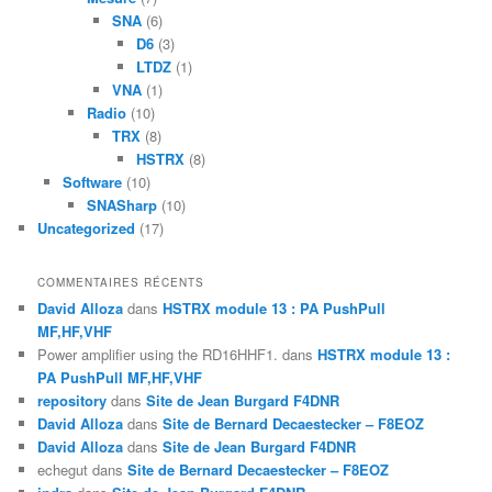
SNA
(6)
D6
(3)
LTDZ
(1)
VNA
(1)
Radio
(10)
TRX
(8)
HSTRX
(8)
Software
(10)
SNASharp
(10)
Uncategorized
(17)
COMMENTAIRES RÉCENTS
David Alloza
dans
HSTRX module 13 : PA PushPull
MF,HF,VHF
Power amplifier using the RD16HHF1.
dans
HSTRX module 13 :
PA PushPull MF,HF,VHF
repository
dans
Site de Jean Burgard F4DNR
David Alloza
dans
Site de Bernard Decaestecker – F8EOZ
David Alloza
dans
Site de Jean Burgard F4DNR
echegut
dans
Site de Bernard Decaestecker – F8EOZ