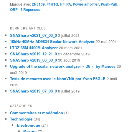
Marqué avec
2N5109
,
F4HTQ
,
HF
,
PA
,
Power amplifier
,
Push-Pull
,
QRP
|
4
Réponses
DERNIERS ARTICLES
SNASharp v2021_07_03_0
3 juillet 2021
10kHz-40MHz AD9834 Scalar Network Analyzer
22 mai 2021
LTDZ 35M-4400M Analyzer
20 mars 2021
SNASharp v2019_12_21_0
21 décembre 2019
SNASharp v2019_08_30_0
30 août 2019
Upgrade of the scalar network analyzer « D6 », by Manoes
29
août 2019
Tests de mesures avec le NanoVNA par Yvon F6GLE
2 août
2019
SNASharp v2019_07_08_0
8 juillet 2019
CATÉGORIES
Commentaires et modération
(1)
Technologie
(34)
Electronique
(24)
Mesure
(7)