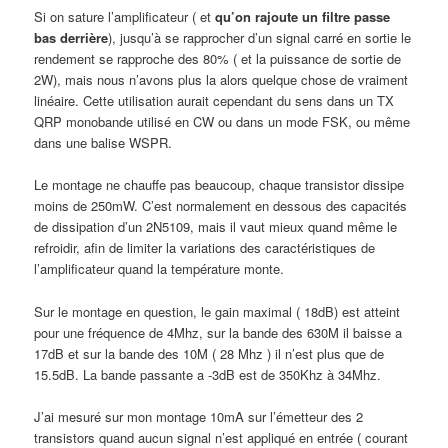
Si on sature l’amplificateur ( et
qu’on rajoute un filtre passe
bas derrière
), jusqu’à se rapprocher d’un signal carré en sortie le
rendement se rapproche des 80% ( et la puissance de sortie de
2W), mais nous n’avons plus la alors quelque chose de vraiment
linéaire. Cette utilisation aurait cependant du sens dans un TX
QRP monobande utilisé en CW ou dans un mode FSK, ou même
dans une balise WSPR.
Le montage ne chauffe pas beaucoup, chaque transistor dissipe
moins de 250mW. C’est normalement en dessous des capacités
de dissipation d’un 2N5109, mais il vaut mieux quand même le
refroidir, afin de limiter la variations des caractéristiques de
l’amplificateur quand la température monte.
Sur le montage en question, le gain maximal ( 18dB) est atteint
pour une fréquence de 4Mhz, sur la bande des 630M il baisse a
17dB et sur la bande des 10M ( 28 Mhz ) il n’est plus que de
15.5dB. La bande passante a -3dB est de 350Khz à 34Mhz.
J’ai mesuré sur mon montage 10mA sur l’émetteur des 2
transistors quand aucun signal n’est appliqué en entrée ( courant