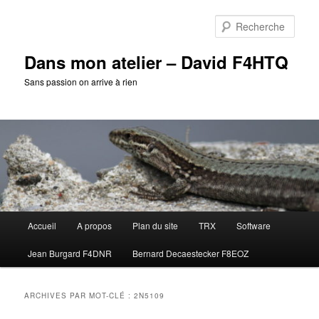
Aller
Aller
au
au
Rech
contenu
contenu
principal
secondaire
Dans mon atelier – David F4HTQ
Sans passion on arrive à rien
Menu
Accueil
A propos
Plan du site
TRX
Software
principal
Jean Burgard F4DNR
Bernard Decaestecker F8EOZ
ARCHIVES PAR MOT-CLÉ :
2N5109