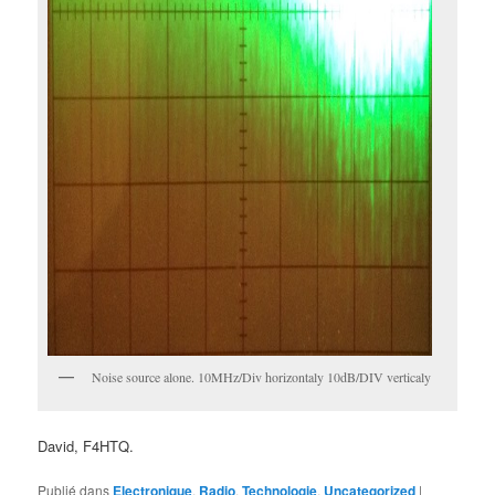
Noise source alone. 10MHz/Div horizontaly 10dB/DIV verticaly
David, F4HTQ.
Publié dans
Electronique
,
Radio
,
Technologie
,
Uncategorized
|