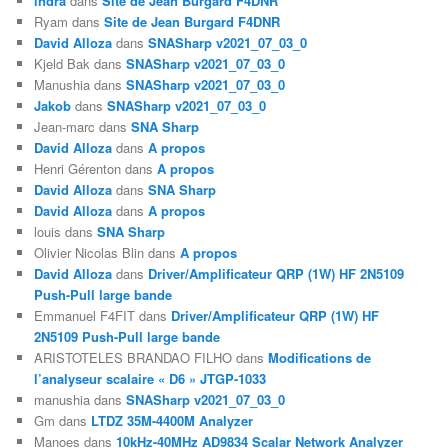
indra
dans
Site de Jean Burgard F4DNR
Ryam
dans
Site de Jean Burgard F4DNR
David Alloza
dans
SNASharp v2021_07_03_0
Kjeld Bak
dans
SNASharp v2021_07_03_0
Manushia
dans
SNASharp v2021_07_03_0
Jakob
dans
SNASharp v2021_07_03_0
Jean-marc
dans
SNA Sharp
David Alloza
dans
A propos
Henri Gérenton
dans
A propos
David Alloza
dans
SNA Sharp
David Alloza
dans
A propos
louis
dans
SNA Sharp
Olivier Nicolas Blin
dans
A propos
David Alloza
dans
Driver/Amplificateur QRP (1W) HF 2N5109
Push-Pull large bande
Emmanuel F4FIT
dans
Driver/Amplificateur QRP (1W) HF
2N5109 Push-Pull large bande
ARISTOTELES BRANDAO FILHO
dans
Modifications de
l’analyseur scalaire « D6 » JTGP-1033
manushia
dans
SNASharp v2021_07_03_0
Gm
dans
LTDZ 35M-4400M Analyzer
Manoes
dans
10kHz-40MHz AD9834 Scalar Network Analyzer