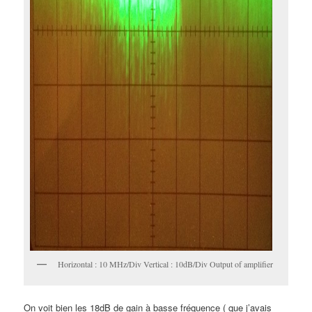
Horizontal : 10 MHz/Div Vertical : 10dB/Div Output of amplifier
On voit bien les 18dB de gain à basse fréquence ( que j’avais