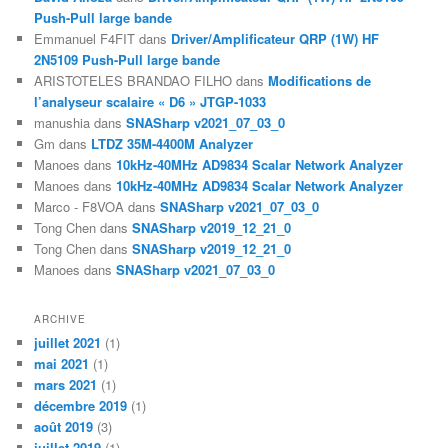
Push-Pull large bande
Emmanuel F4FIT
dans
Driver/Amplificateur QRP (1W) HF
2N5109 Push-Pull large bande
ARISTOTELES BRANDAO FILHO
dans
Modifications de
l’analyseur scalaire « D6 » JTGP-1033
manushia
dans
SNASharp v2021_07_03_0
Gm
dans
LTDZ 35M-4400M Analyzer
Manoes
dans
10kHz-40MHz AD9834 Scalar Network Analyzer
Manoes
dans
10kHz-40MHz AD9834 Scalar Network Analyzer
Marco - F8VOA
dans
SNASharp v2021_07_03_0
Tong Chen
dans
SNASharp v2019_12_21_0
Tong Chen
dans
SNASharp v2019_12_21_0
Manoes
dans
SNASharp v2021_07_03_0
ARCHIVE
juillet 2021
(1)
mai 2021
(1)
mars 2021
(1)
décembre 2019
(1)
août 2019
(3)
juillet 2019
(1)