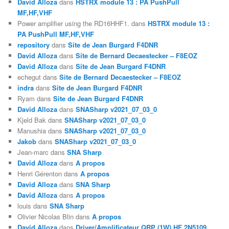
David Alloza
dans
HSTRX module 13 : PA PushPull
MF,HF,VHF
Power amplifier using the RD16HHF1.
dans
HSTRX module 13 :
PA PushPull MF,HF,VHF
repository
dans
Site de Jean Burgard F4DNR
David Alloza
dans
Site de Bernard Decaestecker – F8EOZ
David Alloza
dans
Site de Jean Burgard F4DNR
echegut
dans
Site de Bernard Decaestecker – F8EOZ
indra
dans
Site de Jean Burgard F4DNR
Ryam
dans
Site de Jean Burgard F4DNR
David Alloza
dans
SNASharp v2021_07_03_0
Kjeld Bak
dans
SNASharp v2021_07_03_0
Manushia
dans
SNASharp v2021_07_03_0
Jakob
dans
SNASharp v2021_07_03_0
Jean-marc
dans
SNA Sharp
David Alloza
dans
A propos
Henri Gérenton
dans
A propos
David Alloza
dans
SNA Sharp
David Alloza
dans
A propos
louis
dans
SNA Sharp
Olivier Nicolas Blin
dans
A propos
David Alloza
dans
Driver/Amplificateur QRP (1W) HF 2N5109