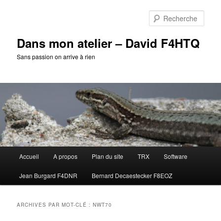
Aller
Aller
au
au
Rech
contenu
contenu
principal
secondaire
Dans mon atelier – David F4HTQ
Sans passion on arrive à rien
Menu
Accueil
A propos
Plan du site
TRX
Software
principal
Jean Burgard F4DNR
Bernard Decaestecker F8EOZ
ARCHIVES PAR MOT-CLÉ :
NWT70