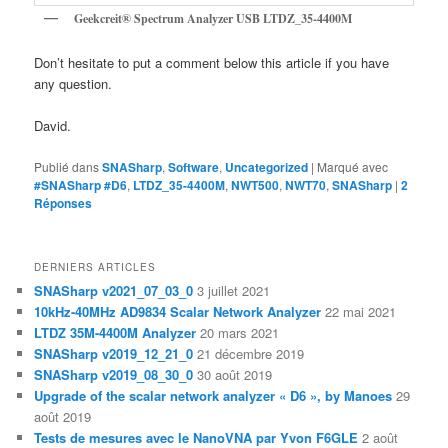
Geekcreit® Spectrum Analyzer USB LTDZ_35-4400M
Don’t hesitate to put a comment below this article if you have
any question.
David.
Publié dans
SNASharp
,
Software
,
Uncategorized
|
Marqué avec
#SNASharp #D6
,
LTDZ_35-4400M
,
NWT500
,
NWT70
,
SNASharp
|
2
Réponses
DERNIERS ARTICLES
SNASharp v2021_07_03_0
3 juillet 2021
10kHz-40MHz AD9834 Scalar Network Analyzer
22 mai 2021
LTDZ 35M-4400M Analyzer
20 mars 2021
SNASharp v2019_12_21_0
21 décembre 2019
SNASharp v2019_08_30_0
30 août 2019
Upgrade of the scalar network analyzer « D6 », by Manoes
29
août 2019
Tests de mesures avec le NanoVNA par Yvon F6GLE
2 août