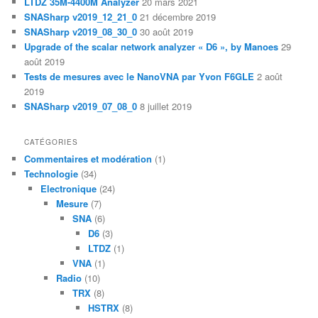
LTDZ 35M-4400M Analyzer
20 mars 2021
SNASharp v2019_12_21_0
21 décembre 2019
SNASharp v2019_08_30_0
30 août 2019
Upgrade of the scalar network analyzer « D6 », by Manoes
29
août 2019
Tests de mesures avec le NanoVNA par Yvon F6GLE
2 août
2019
SNASharp v2019_07_08_0
8 juillet 2019
CATÉGORIES
Commentaires et modération
(1)
Technologie
(34)
Electronique
(24)
Mesure
(7)
SNA
(6)
D6
(3)
LTDZ
(1)
VNA
(1)
Radio
(10)
TRX
(8)
HSTRX
(8)