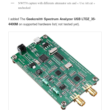
NWT70 capture with differents attenuator sets and « Use Att cal »
unchecked
I added The
Geekcreit® Spectrum Analyzer USB LTDZ_35-
4400M
on supported hardware list( not tested yet).